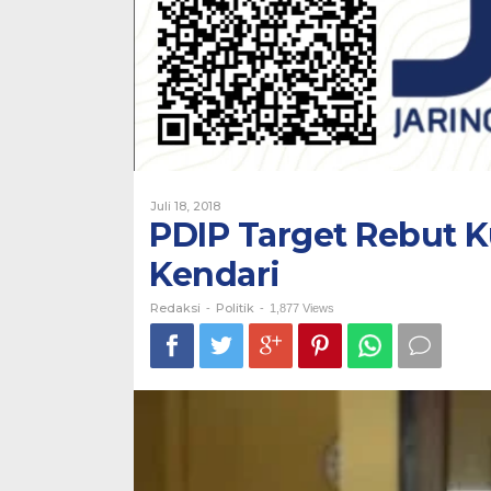
Oleh
Juli 18, 2018
Redaksi
PDIP Target Rebut K
Kendari
Redaksi
Politik
-
-
1,877 Views