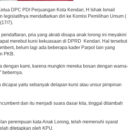
etua DPC PDI Perjuangan Kota Kendari, H Ishak Ismail
 legislatifnya mendaftarkan diri ke Komisi Pemilihan Umum (
(17/7).
 pendaftaran, pria yang akrab disapa anak lorong ini meyakini
 dapat merebut kursi kekuasaan di DPRD Kendari. Hal tersebut
cumbent, belum lagi ada beberapa kader Parpol lain yang
an PKB.
a dengan kami, karena mungkin mereka bosan dengan warna-
” bebernya.
in dicapai yaitu sebanyak delapan kursi atau unsur pimpinan
cumbent dan itu menjadi suara dasar kita, tinggal ditambah
lan perempuan kata Anak Lorong, telah memenuhi syarat
elah ditetapkan oleh KPU.