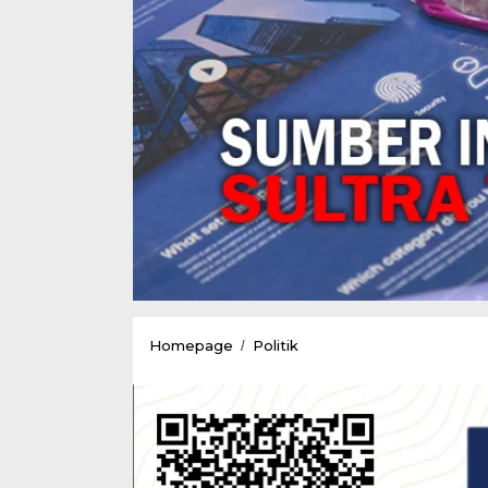
PDIP
Homepage
Politik
/
Target
Rebut
Kursi
Ketua
DPRD
Kota
Kendari