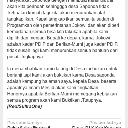
masyarakat Saponda dengan membuat karamba dan
akan kita perindah sehinggga desa Saponda tidak
kelihatan kumuh lagi,kita akan menurunkan alat
tangkap ikan, Kapal tangkap ikan semua itu sudah di
Programkan oleh pemerintahan Jokowi dan akan diberi
kemudahan,semua bisa kita lakukan apabila kami
dipilih dan menjadi Bupati ke depan, karna Jokowi
adalah kader PDIP dan Berlian-Murni juga kader PDIP,
tidak susah lagi kami menurunkan semua bantuan dari
pusat,Ungkapnya
Ia menambahkan,kami datang di Desa ini bukan untuk
berjanji tapi kami akan buktikan karna Desa saponda
adalah kampung halaman saya, kepala Desa beserta
aparatnya,Imam Mesjid akan kami tingkatkan
Honornya,apabila Berlian-Murni memegang kebijakan
semua program akan kami Buktikan ,Tutupnya
.
(Red/SultraOne)
Navigasi
Pos sebelumnya
Pos berikutnya
Polda Sultra Berhasil
Dinas P&K Kab.Konawe