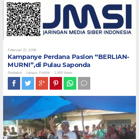
“BERLIAN-
MURNI”,di
Pulau
Saponda
Oleh
Februari 21, 2018
Redaksi
Kampanye Perdana Paslon “BERLIAN-
MURNI”,di Pulau Saponda
Redaksi
Lipsus
Politik
-
,
-
2,909 Views