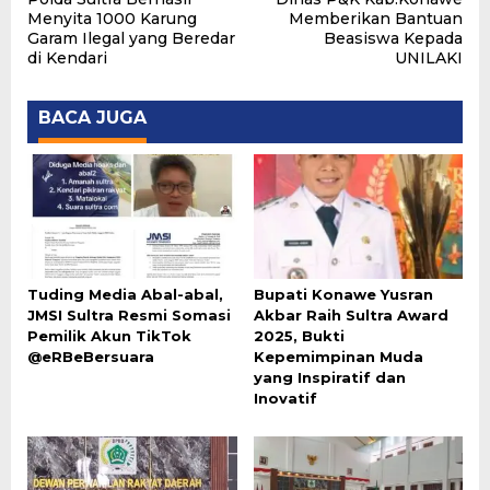
pos
Menyita 1000 Karung
Memberikan Bantuan
Garam Ilegal yang Beredar
Beasiswa Kepada
di Kendari
UNILAKI
BACA JUGA
Tuding Media Abal-abal,
Bupati Konawe Yusran
JMSI Sultra Resmi Somasi
Akbar Raih Sultra Award
Pemilik Akun TikTok
2025, Bukti
@eRBeBersuara
Kepemimpinan Muda
yang Inspiratif dan
Inovatif