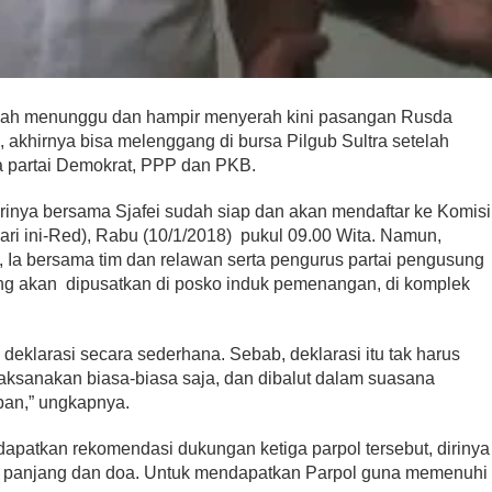
lah menunggu dan hampir menyerah kini pasangan Rusda
 akhirnya bisa melenggang di bursa Pilgub Sultra setelah
 partai Demokrat, PPP dan PKB.
irinya bersama Sjafei sudah siap dan akan mendaftar ke Komisi
ri ini-Red), Rabu (10/1/2018) pukul 09.00 Wita. Namun,
 Ia bersama tim dan relawan serta pengurus partai pengusung
g akan dipusatkan di posko induk pemenangan, di komplek
 deklarasi secara sederhana. Sebab, deklarasi itu tak harus
ilaksanakan biasa-biasa saja, dan dibalut dalam suasana
ban,” ungkapnya.
patkan rekomendasi dukungan ketiga parpol tersebut, dirinya
n panjang dan doa. Untuk mendapatkan Parpol guna memenuhi