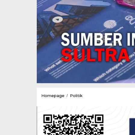
Rusda-
Homepage
Politik
/
Sjafei
Resmi
Mendaftar
Di
KPU
Sultra