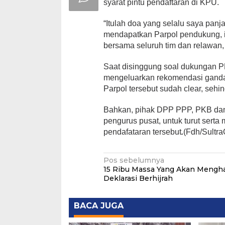
syarat pintu pendaftaran di KPU.
“Itulah doa yang selalu saya panja
mendapatkan Parpol pendukung, in
bersama seluruh tim dan relawan
Saat disinggung soal dukungan 
mengeluarkan rekomendasi gand
Parpol tersebut sudah clear, sehi
Bahkan, pihak DPP PPP, PKB dan
pengurus pusat, untuk turut serta
pendafataran tersebut
.
(Fdh/Sultr
Navigasi
Pos sebelumnya
15 Ribu Massa Yang Akan Mengha
pos
Deklarasi Berhijrah
BACA JUGA