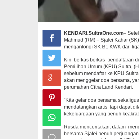
KENDARI.SultraOne.com
– Sete
Mahmud (RM) – Sjafei Kahar (SK),
mengantongi SK B1 KWK dari tiga
Kini berkas berkas pendaftaran d
Pemilihan Umum (KPU) Sultra, (Ha
sebelum mendaftar ke KPU Sultra,
akan menggelar doa bersama, yan
perumahan Citra Land Kendari.
“Kita gelar doa bersama sekaligus
mendatangkan artis, tapi dapat d
kekeluargaan yang penuh keakra
Rusda menceritakan, dalam menda
bersama Sjafei penuh perjuanga