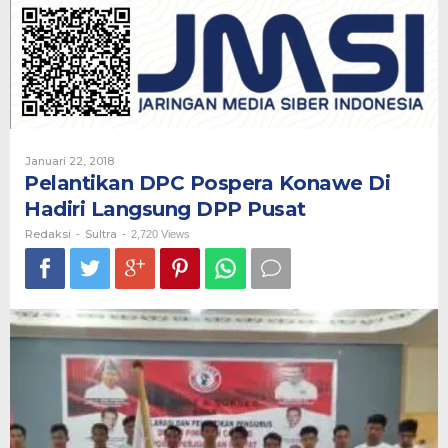
Konawe
Di
Hadiri
Langsung
DPP
Pusat
Oleh
Januari 22, 2018
Redaksi
Pelantikan DPC Pospera Konawe Di
Hadiri Langsung DPP Pusat
Redaksi
Sultra
-
-
2,720 Views