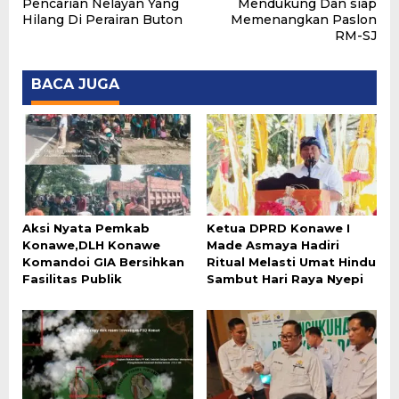
pos
Pencarian Nelayan Yang
Mendukung Dan siap
Hilang Di Perairan Buton
Memenangkan Paslon
RM-SJ
BACA JUGA
Aksi Nyata Pemkab
Ketua DPRD Konawe I
Konawe,DLH Konawe
Made Asmaya Hadiri
Komandoi GIA Bersihkan
Ritual Melasti Umat Hindu
Fasilitas Publik
Sambut Hari Raya Nyepi