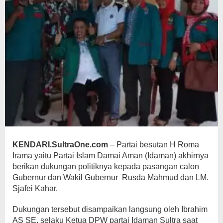
KENDARI
.SultraOne.com
– Partai besutan H Roma
Irama yaitu Partai Islam Damai Aman (Idaman) akhirnya
berikan dukungan politiknya kepada pasangan calon
Gubernur dan Wakil Gubernur Rusda Mahmud dan LM.
Sjafei Kahar.
Dukungan tersebut disampaikan langsung oleh Ibrahim
AS SE, selaku Ketua DPW partai Idaman Sultra saat