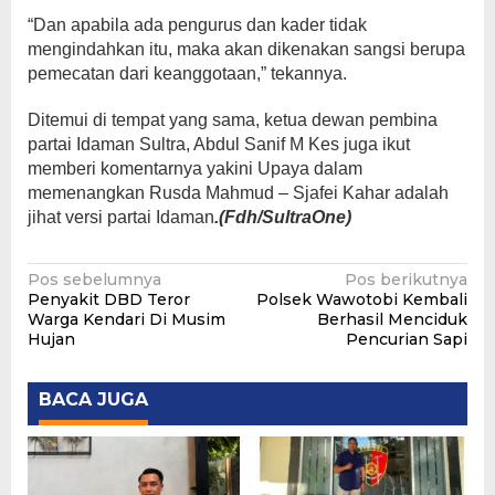
“Dan apabila ada pengurus dan kader tidak
mengindahkan itu, maka akan dikenakan sangsi berupa
pemecatan dari keanggotaan,” tekannya.
Ditemui di tempat yang sama, ketua dewan pembina
partai Idaman Sultra, Abdul Sanif M Kes juga ikut
memberi komentarnya yakini Upaya dalam
memenangkan Rusda Mahmud – Sjafei Kahar adalah
jihat versi partai Idaman
.(Fdh/SultraOne)
Navigasi
Pos sebelumnya
Pos berikutnya
Penyakit DBD Teror
Polsek Wawotobi Kembali
pos
Warga Kendari Di Musim
Berhasil Menciduk
Hujan
Pencurian Sapi
BACA JUGA