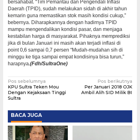
bersahabat. “Tim Pemantau dan Pengendali Inflasi
Daerah (TPID), sudah melakukan sidah di akhir tahun
kemarin guna memastikan stok masih kondisi cukup,”
bebernya. Diharapkannya dengan hadirnya TPID
mampu mengendalikan kondisi pasar, dan menjaga
kestabilan harga di masyarakat. Pihaknya memprediksi
jika di bulan Januari ini masih akan terjadi inflasi di
point 0,6 sampai 0,7 persen “Mudah-mudahan sih di
minggu ke tiga sampai empat kondisinya bisa turun,”
harapnya
.
(Fdh/SultraOne)
Navigasi
Pos sebelumnya
Pos berikutnya
KPU Sultra Teken Mou
Per Januari 2018 OJK
pos
Dengan Kejaksaan Tinggi
Ambil Alih SID Milik BI
Sultra
BACA JUGA