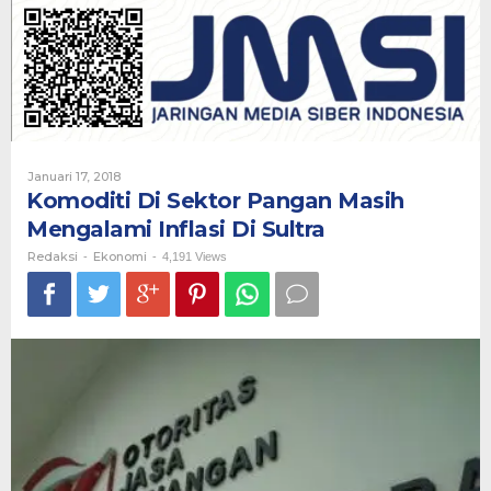
Pangan
Masih
Mengalami
Inflasi
Di
Sultra
Oleh
Januari 17, 2018
Redaksi
Komoditi Di Sektor Pangan Masih
Mengalami Inflasi Di Sultra
Redaksi
Ekonomi
-
-
4,191 Views