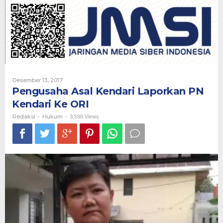
Laporkan
PN
Kendari
Ke
ORI
Oleh
Desember 13, 2017
Redaksi
Pengusaha Asal Kendari Laporkan PN
Kendari Ke ORI
Redaksi
Hukum
-
-
3,598 Views