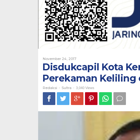
KTP
Oleh
November 24, 2017
Redaksi
Disdukcapil Kota K
Perekaman Keliling
Redaksi
Sultra
-
-
3,040 Views