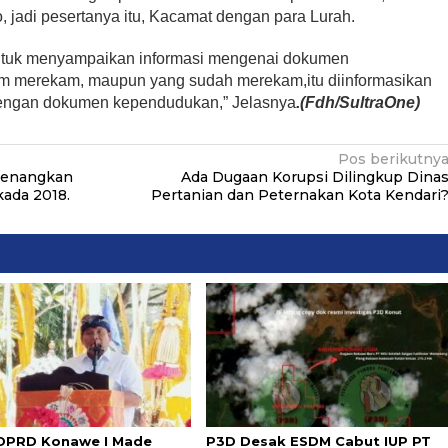
 jadi pesertanya itu, Kacamat dengan para Lurah.
untuk menyampaikan informasi mengenai dokumen
um merekam, maupun yang sudah merekam,itu diinformasikan
n dengan dokumen kependudukan,” Jelasnya
.(Fdh/SultraOne)
Pos berikutny
enangkan
Ada Dugaan Korupsi Dilingkup Dina
kada 2018.
Pertanian dan Peternakan Kota Kendari
DPRD Konawe I Made
P3D Desak ESDM Cabut IUP PT