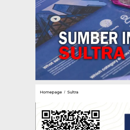
Disdukcapil
Homepage
Sultra
/
Kota
Kendari
Melakukan
Pelayanan
Perekaman
Keliling
e-