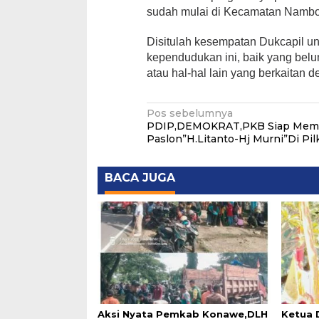
sudah mulai di Kecamatan Nambo,
Disitulah kesempatan Dukcapil 
kependudukan ini, baik yang bel
atau hal-hal lain yang berkaita
Navigasi
Pos sebelumnya
PDIP,DEMOKRAT,PKB Siap Mem
pos
Paslon”H.Litanto-Hj Murni”Di Pil
BACA JUGA
Aksi Nyata Pemkab Konawe,DLH
Ketua 