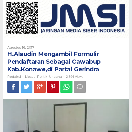
Pendaftaran
Sebagai
Cawabup
Kab.Konawe,di
Partai
Gerindra
Oleh
Agustus 16, 2017
Redaksi
H.Alaudin Mengambil Formulir
Pendaftaran Sebagai Cawabup
Kab.Konawe,di Partai Gerindra
Redaksi
Lipsus
Politik
Unaaha
-
,
,
-
2,594 Views