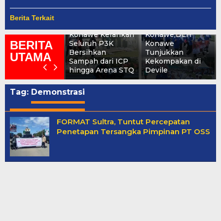
Berserakan Usai
Semarak
Pembukaan
PORSENI HUT
Berita Terkait
PORSENI, DLH
ke-81
Konawe Kerahkan
Konawe,DLH
BERITA
Seluruh P3K
Konawe
Bersihkan
Tunjukkan
UTAMA
Sampah dari ICP
Kekompakan di
hingga Arena STQ
Devile
Tag:
Demonstrasi
FORMAT Sultra, Tuntut Percepatan
Penetapan Tersangka Pimpinan PT OSS