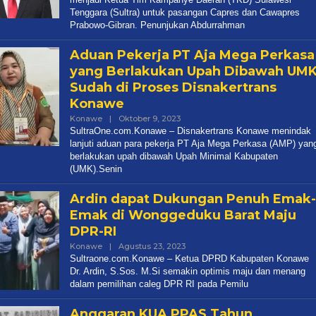
Tenggara (Sultra) untuk pasangan Capres dan Cawapres
Prabowo-Gibran. Penunjukan Abdurrahman
Aduan Pekerja PT Aja Mega Perkasa
yang Berlakukan Upah Dibawah UM
Sudah di Proses Disnakertrans
Konawe
Oleh
Konawe
|
Oktober 9, 2023
Redaksi
SultraOne.com.Konawe – Disnakertrans Konawe menindak
lanjuti aduan para pekerja PT Aja Mega Perkasa (AMP) yan
berlakukan upah dibawah Upah Minimal Kabupaten
(UMK).Senin
Ardin dapat Dukungan Penuh Emak-
Emak di Wonggeduku Barat Maju
DPR-RI
Oleh
Konawe
|
Agustus 23, 2023
Redaksi
Sultraone.com.Konawe – Ketua DPRD Kabupaten Konawe
Dr. Ardin, S.Sos. M.Si semakin optimis maju dan menang
dalam pemilihan caleg DPR RI pada Pemilu
Anggaran KUA PPAS Tahun