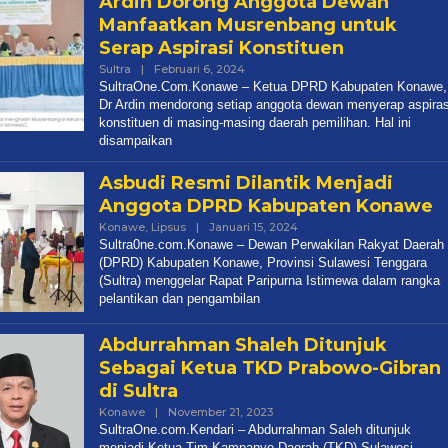
Ardin Dorong Anggota Dewan
Manfaatkan Musrenbang untuk
Serap Aspirasi Konstituen
Oleh
Sultra
|
Februari 6, 2024
Redaksi
SultraOne.Com.Konawe – Ketua DPRD Kabupaten Konawe,
Dr Ardin mendorong setiap anggota dewan menyerap aspiras
konstituen di masing-masing daerah pemilihan. Hal ini
disampaikan
Asbudi Resmi Dilantik Menjadi
Anggota DPRD Kabupaten Konawe
Oleh
Konawe
,
Lipsus
|
Januari 15, 2024
Redaksi
Sultra0ne.com.Konawe – Dewan Perwakilan Rakyat Daerah
(DPRD) Kabupaten Konawe, Provinsi Sulawesi Tenggara
(Sultra) menggelar Rapat Paripurna Istimewa dalam rangka
pelantikan dan pengambilan
Abdurrahman Shaleh Ditunjuk
Sebagai Ketua TKD Prabowo-Gibran
di Sultra
Oleh
Konawe
|
November 21, 2023
Redaksi
SultraOne.com.Kendari – Abdurrahman Saleh ditunjuk
menjadi Ketua Tim Kampanye Daerah (TKD) Sulawesi