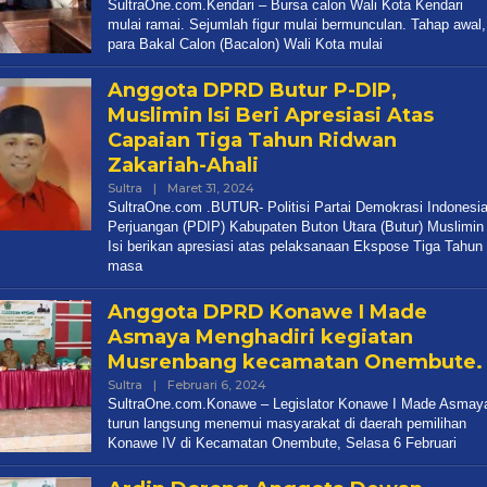
SultraOne.com.Kendari – Bursa calon Wali Kota Kendari
mulai ramai. Sejumlah figur mulai bermunculan. Tahap awal,
para Bakal Calon (Bacalon) Wali Kota mulai
Anggota DPRD Butur P-DIP,
Muslimin Isi Beri Apresiasi Atas
Capaian Tiga Tahun Ridwan
Zakariah-Ahali
Oleh
Sultra
|
Maret 31, 2024
Redaksi
SultraOne.com .BUTUR- Politisi Partai Demokrasi Indonesi
Perjuangan (PDIP) Kabupaten Buton Utara (Butur) Muslimin
Isi berikan apresiasi atas pelaksanaan Ekspose Tiga Tahun
masa
Anggota DPRD Konawe I Made
Asmaya Menghadiri kegiatan
Musrenbang kecamatan Onembute.
Oleh
Sultra
|
Februari 6, 2024
Redaksi
SultraOne.com.Konawe – Legislator Konawe I Made Asmay
turun langsung menemui masyarakat di daerah pemilihan
Konawe IV di Kecamatan Onembute, Selasa 6 Februari