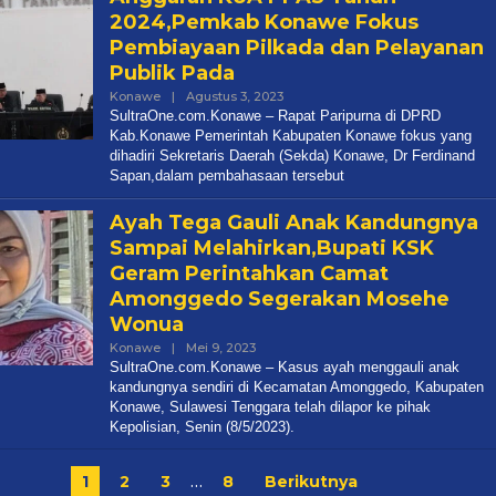
2024,Pemkab Konawe Fokus
Pembiayaan Pilkada dan Pelayanan
Publik Pada
Oleh
Konawe
|
Agustus 3, 2023
Redaksi
SultraOne.com.Konawe – Rapat Paripurna di DPRD
Kab.Konawe Pemerintah Kabupaten Konawe fokus yang
dihadiri Sekretaris Daerah (Sekda) Konawe, Dr Ferdinand
Sapan,dalam pembahasaan tersebut
Ayah Tega Gauli Anak Kandungnya
Sampai Melahirkan,Bupati KSK
Geram Perintahkan Camat
Amonggedo Segerakan Mosehe
Wonua
Oleh
Konawe
|
Mei 9, 2023
Redaksi
SultraOne.com.Konawe – Kasus ayah menggauli anak
kandungnya sendiri di Kecamatan Amonggedo, Kabupaten
Konawe, Sulawesi Tenggara telah dilapor ke pihak
Kepolisian, Senin (8/5/2023).
1
2
3
…
8
Berikutnya