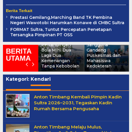
Berita Terkait
Prestasi Gemilang,Marching Band TK Pembina
Negeri Wawotobi Harumkan Konawe di CMBC Sultra
FORMAT Sultra, Tuntut Percepatan Penetapan
DLH Konawe Tak
Tekan Risiko
Tersangka Pimpinan PT OSS
Terbendung di
Stunting, Pemdes
Pertandingan
Sanggona
BERITA
Bola Mini Dua
Gandeng
Laga Dua
Puskesmas dan
UTAMA
Kemenangan
Mahasiswa
Tanpa Kebobolan
Kedokteran
Kategori:
Kendari
Anton Timbang Kembali Pimpin Kadin
Sultra 2026–2031, Tegaskan Kadin
Rumah Bersama Pengusaha
Anton Timbang Melaju Mulus,