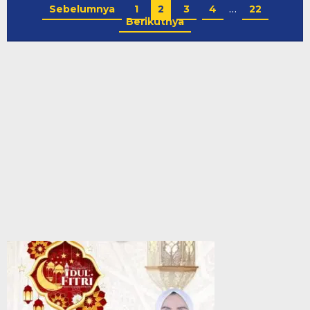
Sebelumnya
1
2
3
4
…
22
Berikutnya